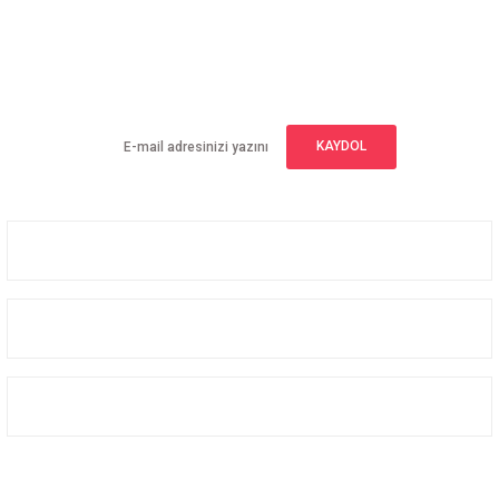
E-BÜLTEN ABONELİĞİ
Yeniliklerden haberdar olmak için haber bültenimize kaydolun
KAYDOL
Üyelik
Kurumsal
Alışveriş
Bizi Takip Edin