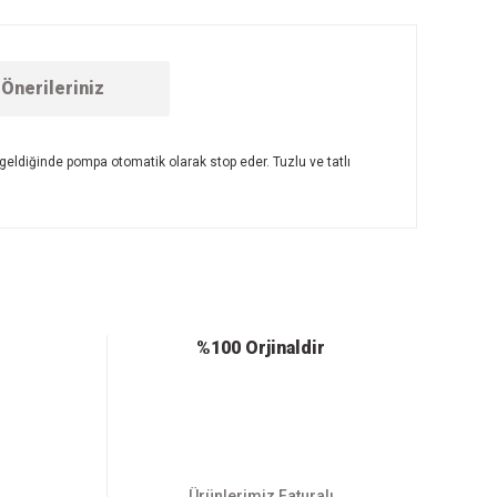
Önerileriniz
eldiğinde pompa otomatik olarak stop eder. Tuzlu ve tatlı
ebilirsiniz.
%100 Orjinaldir
Ürünlerimiz Faturalı