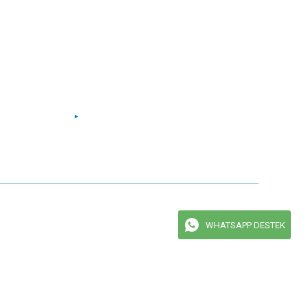
Facebook
Instagram
Twitter
Youtube
maktadır.
WHATSAPP DESTEK