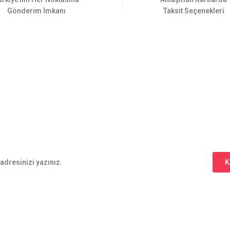
Gönderim İmkanı
Taksit Seçenekleri
Gönder
E-BÜLTEN ABONELİĞİ
Yeniliklerden haberdar olmak için haber bültenimize kaydolun
K
l
Alışveriş