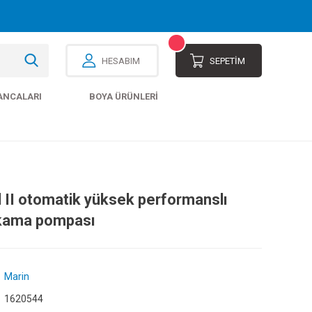
HESABIM
SEPETİM
ANCALARI
BOYA ÜRÜNLERI
d II otomatik yüksek performanslı
ıkama pompası
Marin
1620544