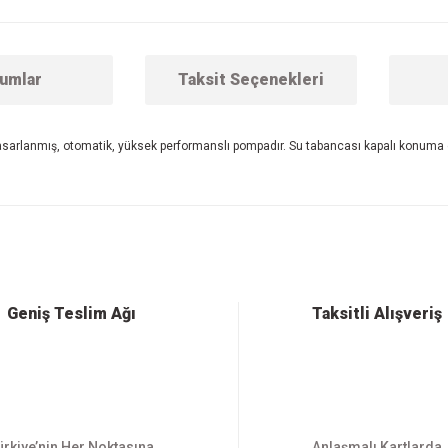
umlar
Taksit Seçenekleri
asarlanmış, otomatik, yüksek performanslı pompadır. Su tabancası kapalı konuma g
 konularda yetersiz gördüğünüz noktaları öneri formunu kullanarak tarafımıza ilet
Bu ürüne ilk yorumu siz yapın!
Yorum Yaz
Geniş Teslim Ağı
Taksitli Alışveriş
ürkiye’nin Her Noktasına
Anlaşmalı Kartlarda