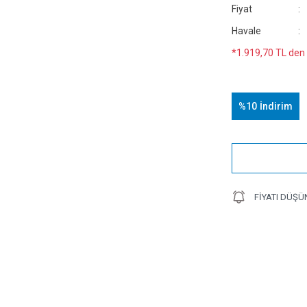
Fiyat
Havale
*1.919,70 TL den 
%10
İndirim
FIYATI DÜŞÜ