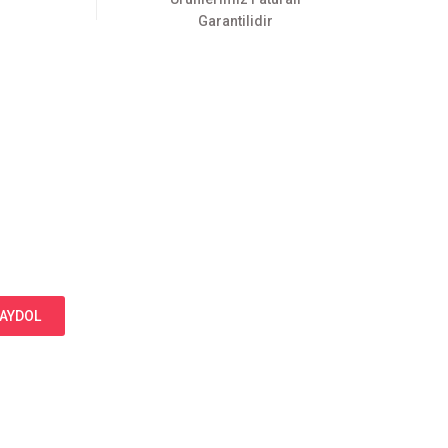
Garantilidir
AYDOL
Bizi Takip Edin