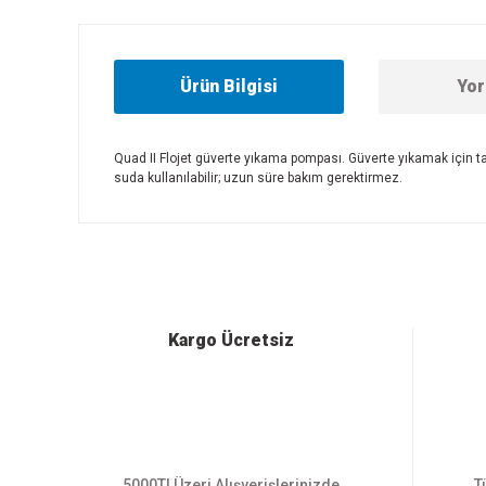
Ürün Bilgisi
Yor
Quad II Flojet güverte yıkama pompası. Güverte yıkamak için t
suda kullanılabilir; uzun süre bakım gerektirmez.
Bu ürünün fiyat bilgisi, resim, ürün açıklamalarında ve diğer
Görüş ve önerileriniz için teşekkür ederiz.
Ürün resmi kalitesiz, bozuk veya görüntülenemiyor.
Ürün açıklamasında eksik bilgiler bulunuyor.
Ürün bilgilerinde hatalar bulunuyor.
Kargo Ücretsiz
Ürün fiyatı diğer sitelerden daha pahalı.
Bu ürüne benzer farklı alternatifler olmalı.
5000Tl Üzeri Alışverişlerinizde
T