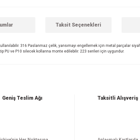
umlar
Taksit Seçenekleri
 kullanılabilir. 316 Paslanmaz çelik, yansımayı engellemek için metal parçalar siyah 
ip PU ve P10 silecek kollarına monte edilebilir. 223 serileri için uygundur.
 konularda yetersiz gördüğünüz noktaları öneri formunu kullanarak tarafımıza ilet
Bu ürüne ilk yorumu siz yapın!
Yorum Yaz
Geniş Teslim Ağı
Taksitli Alışveriş
ürkiye’nin Her Noktasına
Anlaşmalı Kartlarda