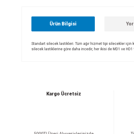
Ürün Bilgisi
Yor
Standart silecek lastikleri. Tüm ağır hizmet tipi silecekler için
silecek lastiklerine göre daha incedir, her ikisi de MD1 ve HD1 t
Bu ürünün fiyat bilgisi, resim, ürün açıklamalarında ve diğer
Görüş ve önerileriniz için teşekkür ederiz.
Ürün resmi kalitesiz, bozuk veya görüntülenemiyor.
Ürün açıklamasında eksik bilgiler bulunuyor.
Ürün bilgilerinde hatalar bulunuyor.
Kargo Ücretsiz
Ürün fiyatı diğer sitelerden daha pahalı.
Bu ürüne benzer farklı alternatifler olmalı.
5000Tl Üzeri Alışverişlerinizde
T