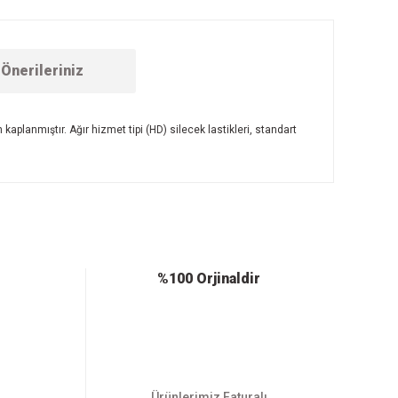
Önerileriniz
kaplanmıştır. Ağır hizmet tipi (HD) silecek lastikleri, standart
ebilirsiniz.
%100 Orjinaldir
Ürünlerimiz Faturalı