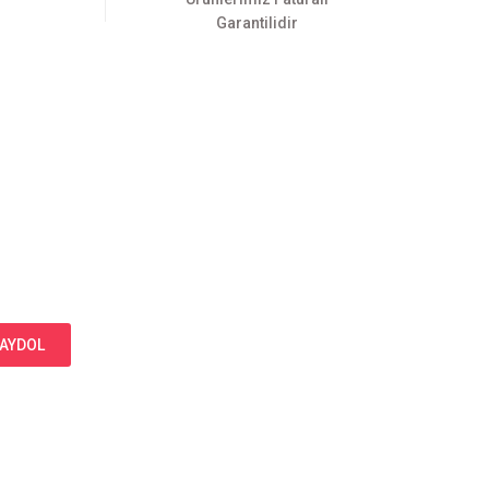
Garantilidir
AYDOL
Bizi Takip Edin