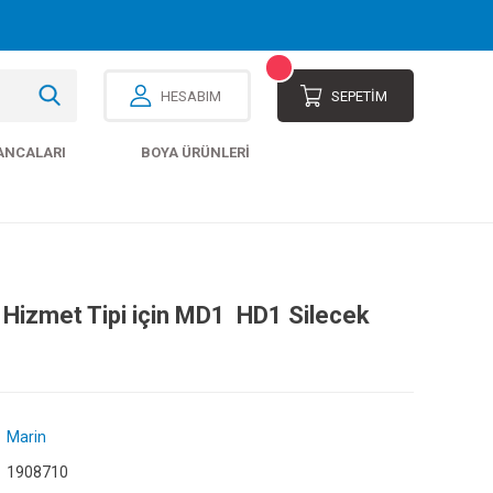
HESABIM
SEPETİM
ANCALARI
BOYA ÜRÜNLERI
 Hizmet Tipi için MD1  HD1 Silecek
Marin
1908710