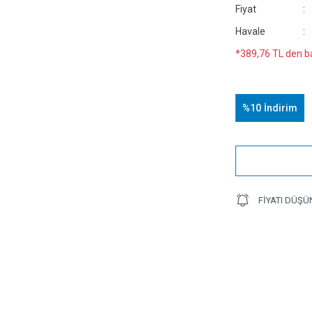
Fiyat
Havale
*389,76 TL den ba
%10
İndirim
FIYATI DÜŞÜ