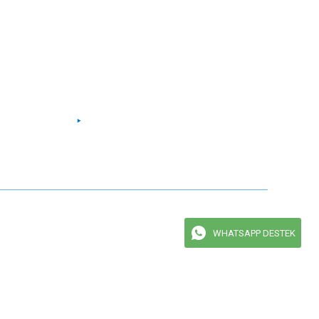
Facebook
Instagram
Twitter
Youtube
maktadır.
WHATSAPP DESTEK