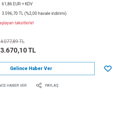
61,86 EUR + KDV
3.596,70 TL (%2,00 havale indirimi)
şlayan taksitlerle!
4.077,89 TL
3.670,10 TL
Gelince Haber Ver
NCE HABER VER
PAYLAŞ