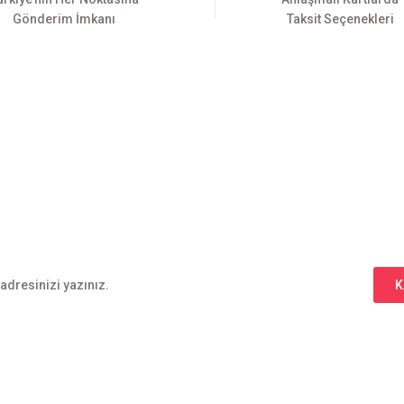
Gönderim İmkanı
Taksit Seçenekleri
Gönder
E-BÜLTEN ABONELİĞİ
Yeniliklerden haberdar olmak için haber bültenimize kaydolun
K
l
Alışveriş