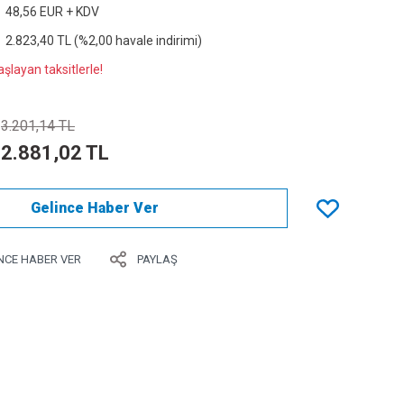
48,56 EUR + KDV
2.823,40 TL (%2,00 havale indirimi)
şlayan taksitlerle!
3.201,14 TL
2.881,02 TL
Gelince Haber Ver
NCE HABER VER
PAYLAŞ