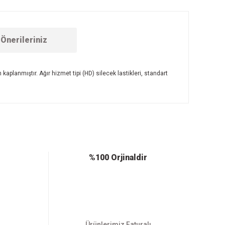
Önerileriniz
kaplanmıştır. Ağır hizmet tipi (HD) silecek lastikleri, standart
ebilirsiniz.
%100 Orjinaldir
Ürünlerimiz Faturalı