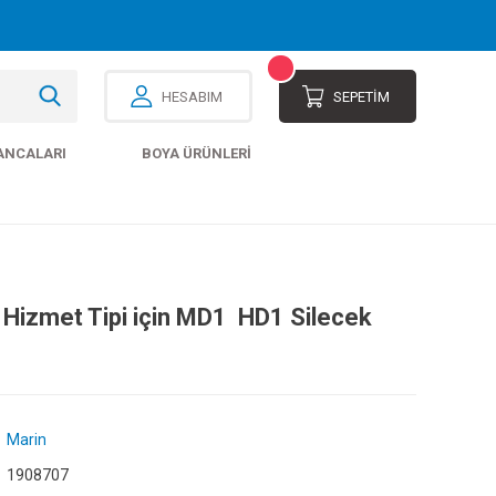
HESABIM
SEPETİM
ANCALARI
BOYA ÜRÜNLERI
 Hizmet Tipi için MD1  HD1 Silecek
Marin
1908707