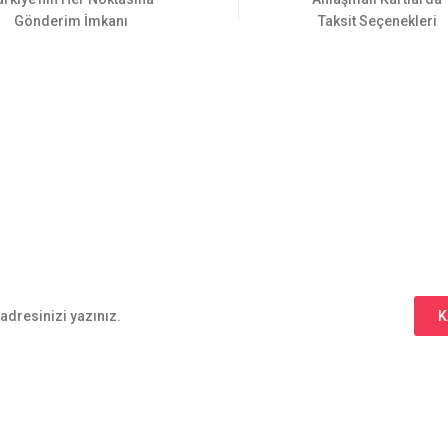
Gönderim İmkanı
Taksit Seçenekleri
Gönder
E-BÜLTEN ABONELİĞİ
Yeniliklerden haberdar olmak için haber bültenimize kaydolun
K
l
Alışveriş