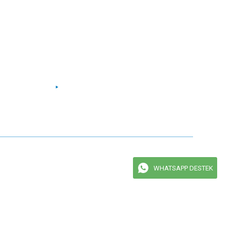
Facebook
Instagram
Twitter
Youtube
maktadır.
WHATSAPP DESTEK