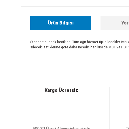
Ürün Bilgisi
Yor
Standart silecek lastikleri. Tüm ağır hizmet tipi silecekler için
silecek lastiklerine göre daha incedir, her ikisi de MD1 ve HD1 t
Bu ürünün fiyat bilgisi, resim, ürün açıklamalarında ve diğer
Görüş ve önerileriniz için teşekkür ederiz.
Ürün resmi kalitesiz, bozuk veya görüntülenemiyor.
Ürün açıklamasında eksik bilgiler bulunuyor.
Ürün bilgilerinde hatalar bulunuyor.
Kargo Ücretsiz
Ürün fiyatı diğer sitelerden daha pahalı.
Bu ürüne benzer farklı alternatifler olmalı.
5000Tl Üzeri Alışverişlerinizde
T