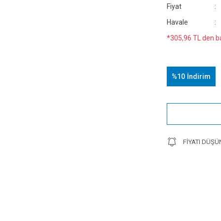
Fiyat
Havale
*305,96 TL den ba
%10
İndirim
FIYATI DÜŞÜ