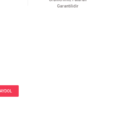
Garantilidir
AYDOL
Bizi Takip Edin