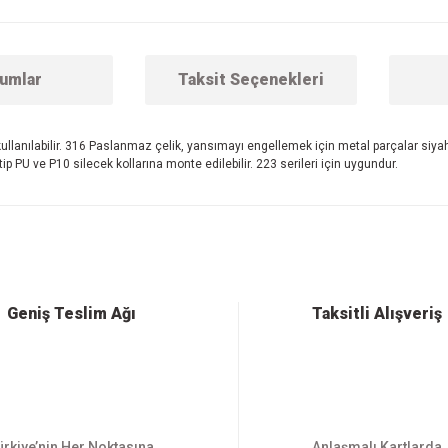
umlar
Taksit Seçenekleri
 kullanılabilir. 316 Paslanmaz çelik, yansımayı engellemek için metal parçalar siyah 
ip PU ve P10 silecek kollarına monte edilebilir. 223 serileri için uygundur.
 konularda yetersiz gördüğünüz noktaları öneri formunu kullanarak tarafımıza ilet
Bu ürüne ilk yorumu siz yapın!
Yorum Yaz
Geniş Teslim Ağı
Taksitli Alışveriş
ürkiye’nin Her Noktasına
Anlaşmalı Kartlarda