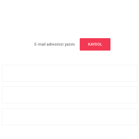
E-BÜLTEN ABONELİĞİ
Yeniliklerden haberdar olmak için haber bültenimize kaydolun
KAYDOL
Üyelik
Kurumsal
Alışveriş
Bizi Takip Edin