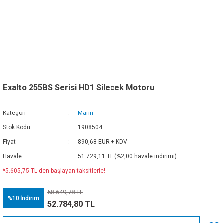
Exalto 255BS Serisi HD1 Silecek Motoru
Kategori
Marin
Stok Kodu
1908504
Fiyat
890,68 EUR + KDV
Havale
51.729,11 TL (%2,00 havale indirimi)
*5.605,75 TL den başlayan taksitlerle!
58.649,78 TL
%10
İndirim
52.784,80 TL