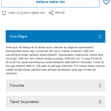
Gelince Haber Ver
PAYLAŞ
FIYATI DÜŞÜNCE HABER VER
Ürün Bilgisi
Silme açısı 40 derece ile 90 derece arası istenilen açı değerine ayarlanabilir.
Kendiliğinden parklı ağır hizmet tipi 255 serisi silecek sistemleri 1600 mm
yüksekliğine kadar camlara monte edilebilir. Uygulanabilir maksimum silecek kolu
uzunluğu 1000 mm iken silecek lastiği uzunluğu 1200 mm’ dir. 12 veya 24 volt ile
35 ve 65 mm panel kalınlıklarına monte edilebilen alternatifl eri mevcuttur. Torku 55
Nm, güç tüketimi 84W ‘tır. Çift şaftlı ve şaft çapı 20mm’dir. P10 silecek kolları üzerine
silecek lastiği olarak standart veya polisajlı paslanmaz çelik ağır hizmet tipi
seçilebilir.
Yorumlar
Taksit Seçenekleri
Bu ürüne ilk yorumu siz yapın!