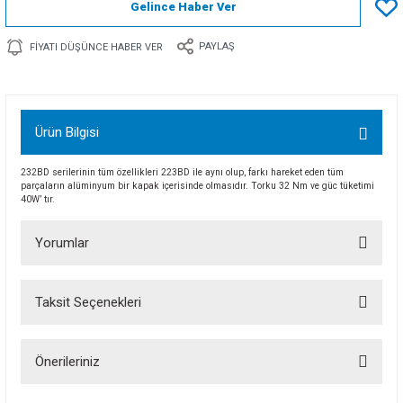
Gelince Haber Ver
PAYLAŞ
FIYATI DÜŞÜNCE HABER VER
Ürün Bilgisi
232BD serilerinin tüm özellikleri 223BD ile aynı olup, farkı hareket eden tüm
parçaların alüminyum bir kapak içerisinde olmasıdır. Torku 32 Nm ve güc tüketimi
40W’ tır.
Yorumlar
Taksit Seçenekleri
Bu ürüne ilk yorumu siz yapın!
Önerileriniz
Yorum Yaz