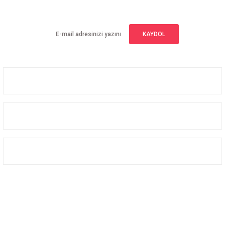
Yeniliklerden haberdar olmak için haber bültenimize kaydolun
KAYDOL
Üyelik
Kurumsal
Alışveriş
Bizi Takip Edin
Facebook
Instagram