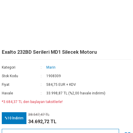
Exalto 232BD Serileri MD1 Silecek Motoru
Kategori
Marin
Stok Kodu
1908309
Fiyat
584,75 EUR + KDV
Havale
33.998,87 TL (%2,00 havale indirimi)
*3.684,37 TL den başlayan taksitlerle!
38.547,47 TL
%10
İndirim
34.692,72 TL