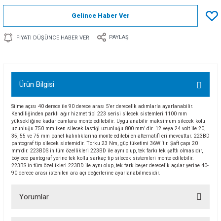
Gelince Haber Ver
PAYLAŞ
FIYATI DÜŞÜNCE HABER VER
Ürün Bilgisi
Silme açısı 40 derece ile 90 derece arası 5’er derecelik adımlarla ayarlanabilir.
Kendiliğinden parklı ağır hizmet tipi 223 serisi silecek sistemleri 1100 mm
yüksekliğine kadar camlara monte edilebilir. Uygulanabilir maksimum silecek kolu
uzunluğu 750 mm iken silecek lastiği uzunluğu 800 mm’ dir. 12 veya 24 volt ile 20,
35, 55 ve 75 mm panel kalınlıklarına monte edilebilen alternatifl eri mevcuttur. 223BD
pantograf tip silecek sistemidir. Torku 23 Nm, güç tüketimi 36W ‘tır. Şaft çapı 20
mm’dir. 223BDS in tüm özellikleri 223BD ile aynı olup, tek farkı tek şaftlı olmasıdır,
böylece pantograf yerine tek kollu sarkaç tip silecek sistemleri monte edilebilir.
223BS in tüm özellikleri 223BD ile aynı olup, tek fark beşer derecelik açılar yerine 40-
90 derece arası istenilen ara açı değerlerine ayarlanabilmesidir.
Yorumlar