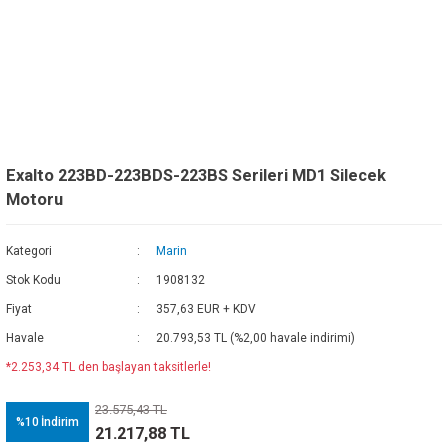
Exalto 223BD-223BDS-223BS Serileri MD1 Silecek
Motoru
Kategori
Marin
Stok Kodu
1908132
Fiyat
357,63 EUR + KDV
Havale
20.793,53 TL (%2,00 havale indirimi)
*2.253,34 TL den başlayan taksitlerle!
23.575,43 TL
%10
İndirim
21.217,88 TL