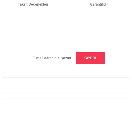
Taksit Seçenekleri
Garantilidir
Gönder
E-BÜLTEN ABONELİĞİ
Yeniliklerden haberdar olmak için haber bültenimize kaydolun
KAYDOL
Üyelik
Kurumsal
Alışveriş