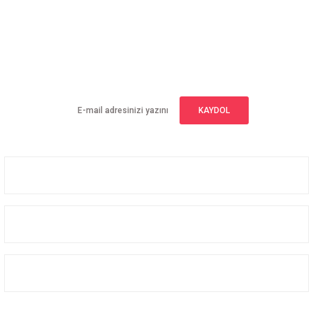
E-BÜLTEN ABONELİĞİ
Yeniliklerden haberdar olmak için haber bültenimize kaydolun
KAYDOL
Üyelik
Kurumsal
Alışveriş
Bizi Takip Edin