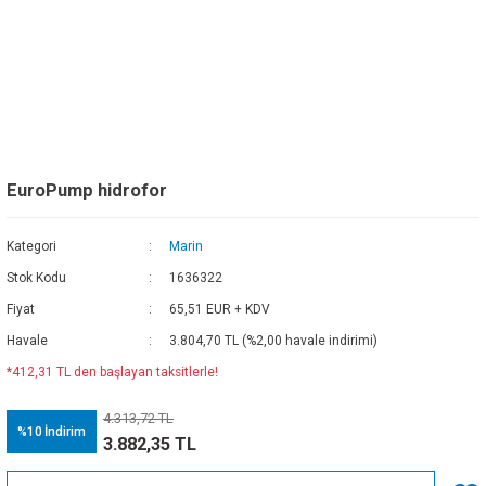
EuroPump hidrofor
Kategori
Marin
Stok Kodu
1636322
Fiyat
65,51 EUR + KDV
Havale
3.804,70 TL (%2,00 havale indirimi)
*412,31 TL den başlayan taksitlerle!
4.313,72 TL
%10
İndirim
3.882,35 TL