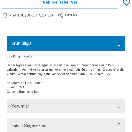
Gelince Haber Ver
PAYLAŞ
FIYATI DÜŞÜNCE HABER VER
Ürün Bilgisi
EuroPump hidrofor.
Dahili bypass özelliği düzgün ve sessiz akış sağlar. Zarar görmeksizin kuru
çalışabilir. Aşırı yüke karşı termal korumaya sahiptir. Su giriş filtresi, 2 adet ½” dişli,
2 adet 14 mm hortum bağlantılı konnektör dahildir. 240x110x100 mm. 12V.
Kapasite: 12 Litre/Dakika
Tüketim: 6 A
Çalışma Basıncı: 3 Bar
Yorumlar
Taksit Seçenekleri
Bu ürüne ilk yorumu siz yapın!