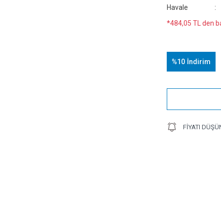
Havale
*484,05 TL den ba
%10
İndirim
FIYATI DÜŞÜ