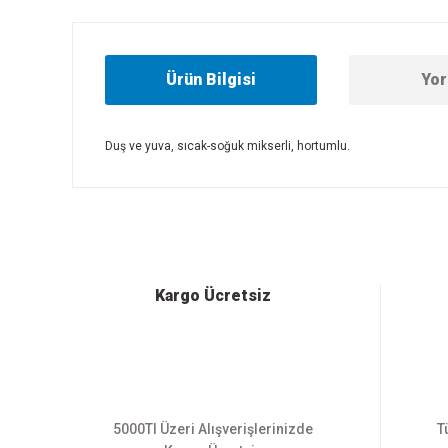
Ürün Bilgisi
Yor
Duş ve yuva, sıcak-soğuk mikserli, hortumlu.
Bu ürünün fiyat bilgisi, resim, ürün açıklamalarında ve diğer
Görüş ve önerileriniz için teşekkür ederiz.
Ürün resmi kalitesiz, bozuk veya görüntülenemiyor.
Ürün açıklamasında eksik bilgiler bulunuyor.
Ürün bilgilerinde hatalar bulunuyor.
Kargo Ücretsiz
Ürün fiyatı diğer sitelerden daha pahalı.
Bu ürüne benzer farklı alternatifler olmalı.
5000Tl Üzeri Alışverişlerinizde
T