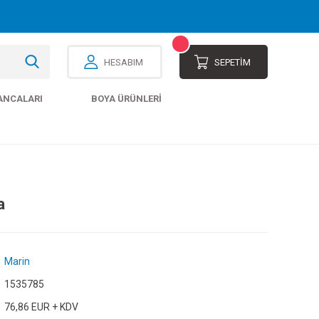
HESABIM
SEPETİM
ANCALARI
BOYA ÜRÜNLERI
a
Marin
1535785
76,86 EUR + KDV