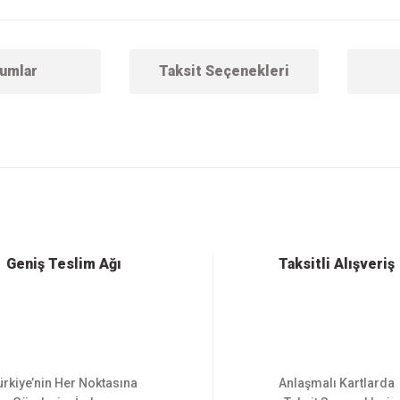
umlar
Taksit Seçenekleri
 konularda yetersiz gördüğünüz noktaları öneri formunu kullanarak tarafımıza ilet
Bu ürüne ilk yorumu siz yapın!
Yorum Yaz
Geniş Teslim Ağı
Taksitli Alışveriş
ürkiye’nin Her Noktasına
Anlaşmalı Kartlarda