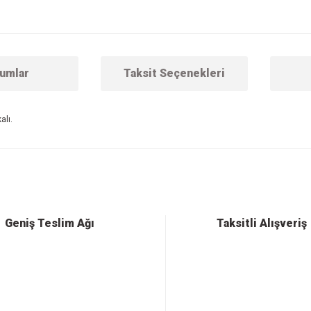
umlar
Taksit Seçenekleri
alı.
 konularda yetersiz gördüğünüz noktaları öneri formunu kullanarak tarafımıza ilet
Bu ürüne ilk yorumu siz yapın!
Yorum Yaz
Geniş Teslim Ağı
Taksitli Alışveriş