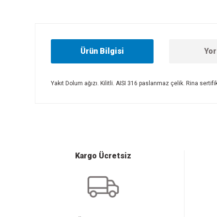
Ürün Bilgisi
Yor
Yakıt Dolum ağızı. Kilitli. AISI 316 paslanmaz çelik. Rina sertifik
Bu ürünün fiyat bilgisi, resim, ürün açıklamalarında ve diğer
Görüş ve önerileriniz için teşekkür ederiz.
Ürün resmi kalitesiz, bozuk veya görüntülenemiyor.
Ürün açıklamasında eksik bilgiler bulunuyor.
Ürün bilgilerinde hatalar bulunuyor.
Kargo Ücretsiz
Ürün fiyatı diğer sitelerden daha pahalı.
Bu ürüne benzer farklı alternatifler olmalı.