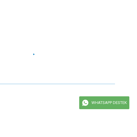
Facebook
Instagram
Twitter
Youtube
maktadır.
WHATSAPP DESTEK