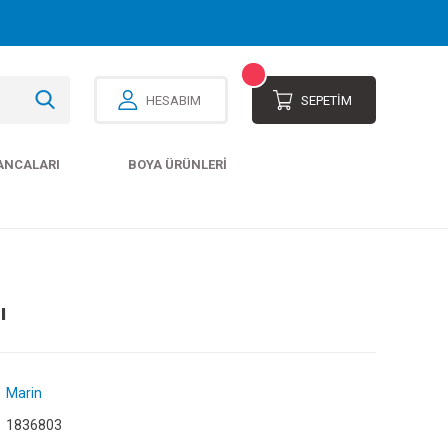
HESABIM
SEPETİM
ANCALARI
BOYA ÜRÜNLERI
ı
Marin
1836803