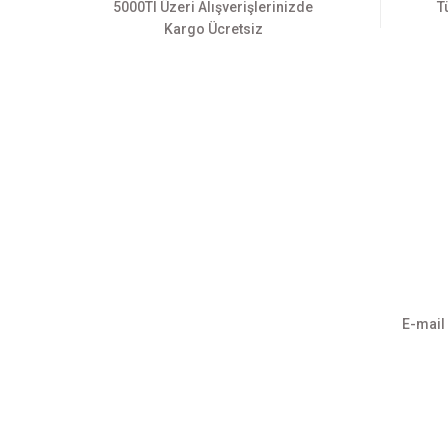
5000Tl Üzeri Alışverişlerinizde
T
Kargo Ücretsiz
Üyelik
Kurumsa