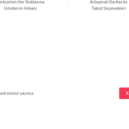
ürkiye’nin Her Noktasına
Anlaşmalı Kartlarda
Gönderim İmkanı
Taksit Seçenekleri
Gönder
E-BÜLTEN ABONELİĞİ
Yeniliklerden haberdar olmak için haber bültenimize kaydolun
K
l
Alışveriş