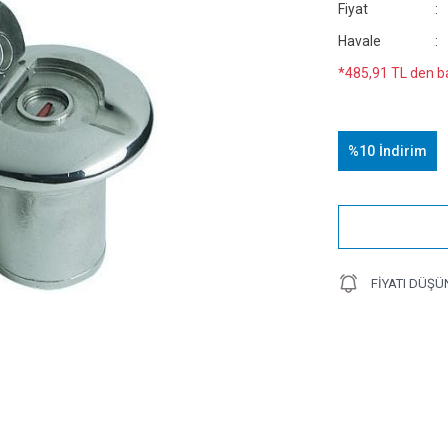
Fiyat
Havale
*485,91 TL den ba
%10
İndirim
FIYATI DÜŞÜ