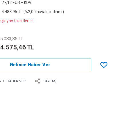
77,12 EUR + KDV
4.483,95 TL (%2,00 havale indirimi)
şlayan taksitlerle!
5.083,85 TL
4.575,46 TL
Gelince Haber Ver
NCE HABER VER
PAYLAŞ