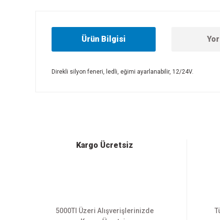
Ürün Bilgisi
Yor
Direkli silyon feneri, ledli, eğimi ayarlanabilir, 12/24V.
Bu ürünün fiyat bilgisi, resim, ürün açıklamalarında ve diğer
Görüş ve önerileriniz için teşekkür ederiz.
Ürün resmi kalitesiz, bozuk veya görüntülenemiyor.
Ürün açıklamasında eksik bilgiler bulunuyor.
Ürün bilgilerinde hatalar bulunuyor.
Kargo Ücretsiz
Ürün fiyatı diğer sitelerden daha pahalı.
Bu ürüne benzer farklı alternatifler olmalı.
5000Tl Üzeri Alışverişlerinizde
T