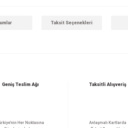
umlar
Taksit Seçenekleri
 konularda yetersiz gördüğünüz noktaları öneri formunu kullanarak tarafımıza ilet
Bu ürüne ilk yorumu siz yapın!
Yorum Yaz
Geniş Teslim Ağı
Taksitli Alışveriş
ürkiye’nin Her Noktasına
Anlaşmalı Kartlarda