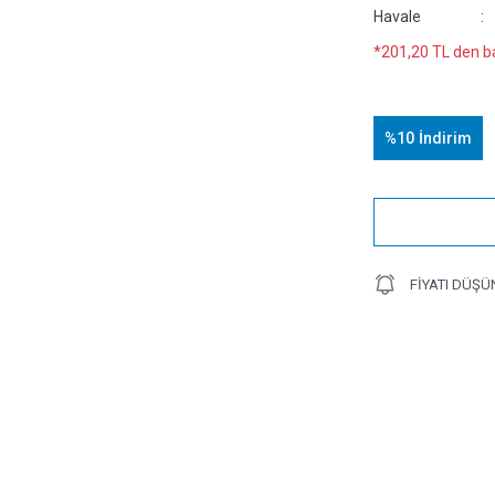
Havale
*201,20 TL den ba
%10
İndirim
FIYATI DÜŞÜ