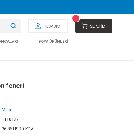
HESABIM
SEPETİM
ANCALARI
BOYA ÜRÜNLERI
on feneri
Marin
1110127
36,86 USD + KDV