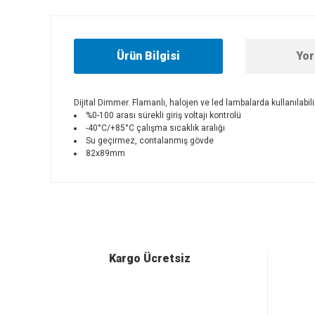
Ürün Bilgisi
Yor
Dijital Dimmer. Flamanlı, halojen ve led lambalarda kullanılabilir
%0-100 arası sürekli giriş voltajı kontrolü
-40°C/+85°C çalışma sıcaklık aralığı
Su geçirmez, contalanmış gövde
82x89mm
Bu ürünün fiyat bilgisi, resim, ürün açıklamalarında ve diğer
Görüş ve önerileriniz için teşekkür ederiz.
Ürün resmi kalitesiz, bozuk veya görüntülenemiyor.
Ürün açıklamasında eksik bilgiler bulunuyor.
Ürün bilgilerinde hatalar bulunuyor.
Kargo Ücretsiz
Ürün fiyatı diğer sitelerden daha pahalı.
Bu ürüne benzer farklı alternatifler olmalı.