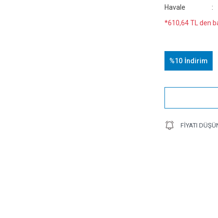
Havale
*610,64 TL den ba
%10
İndirim
FIYATI DÜŞÜ