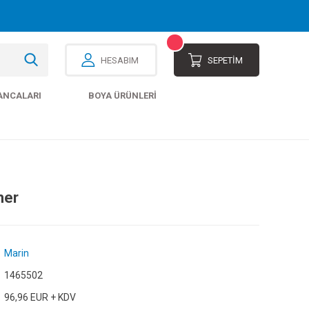
HESABIM
SEPETİM
ANCALARI
BOYA ÜRÜNLERI
mer
Marin
1465502
96,96 EUR + KDV