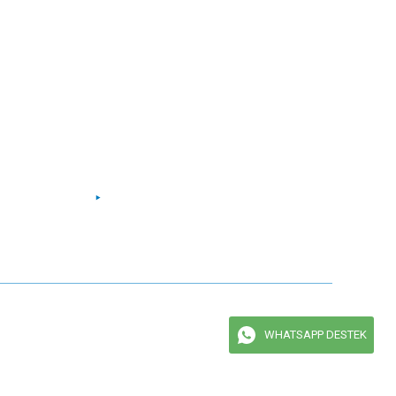
Bizi Takip Edin
Facebook
Instagram
Twitter
Youtube
maktadır.
WHATSAPP DESTEK