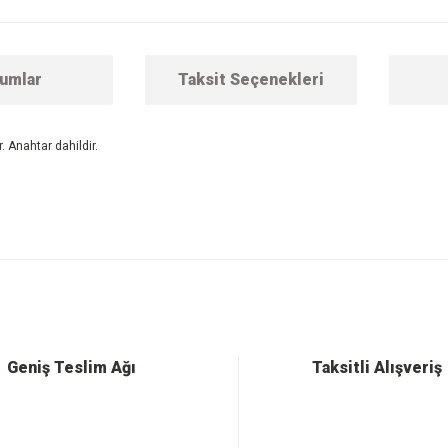
umlar
Taksit Seçenekleri
. Anahtar dahildir.
 konularda yetersiz gördüğünüz noktaları öneri formunu kullanarak tarafımıza ilet
Bu ürüne ilk yorumu siz yapın!
Yorum Yaz
Geniş Teslim Ağı
Taksitli Alışveriş