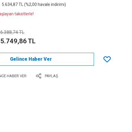
5.634,87 TL (%2,00 havale indirimi)
şlayan taksitlerle!
6.388,74 TL
5.749,86 TL
Gelince Haber Ver
NCE HABER VER
PAYLAŞ