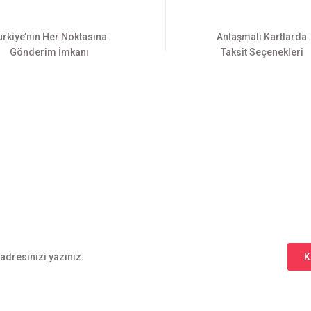
ürkiye’nin Her Noktasına
Anlaşmalı Kartlarda
Gönderim İmkanı
Taksit Seçenekleri
Gönder
E-BÜLTEN ABONELİĞİ
Yeniliklerden haberdar olmak için haber bültenimize kaydolun
K