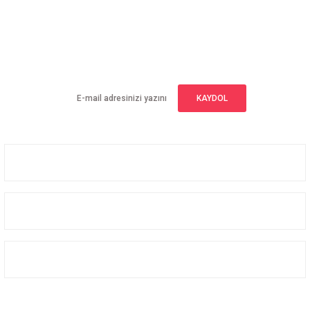
E-BÜLTEN ABONELİĞİ
Yeniliklerden haberdar olmak için haber bültenimize kaydolun
KAYDOL
Üyelik
Kurumsal
Alışveriş
Bizi Takip Edin