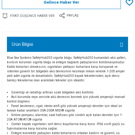
Gelince Haber Ver
PAYLAŞ
FIYATI DÜŞÜNCE HABER VER
Ürün Bilgisi
Blue Sea Systems SafetyHub250 sigorta bloğu. SafetyHub250 kumandalı akü şalteri,
kıvılcım korumalı sigorta bloğu ve entegre bağlantı pabuçlarının kombinasyonudur.
Kablo tomarları olmaksızın, sigortaları patlayıcı buharlara karşı koruyarak ve
istenilen güvenli bir bölgeden akü devresinini kesmeye imkan vererek 1-200 amper
yedi adet sigorta ile donatılabilir. SafetyHub250 kayak teknelerinden, açık deniz
balıkçı teknelerine olan aralıktaki tekneler için idealdir.
Güvenliği ve rahatlığı arttıran uzak bölgeden akü kontrolü.
Acil durumda veya serviste akü devresini kesmek için yüksek amperajlı manuel
kontrol düğmesi
Panel beslemesi, ırgat, stereo amfi gibi yüksek amperajlı devreler için ideal ün
taneye kadar anahtarlı 30A-200A MIDI® sigorta
Sintine pompası, alarmlar, saat hafızası gibi sürekli açık kalan devreler için 1-
20A ATO®/ATC® sigorta
Contalı kapak sigortaları sert deniz koşullarına karşı korur. IP66 sınıfı güçlü su
fışkırmalarına karşı koruma sağlar.
Entegre konnektör pabuçları kablo tomarlarını ortadan kaldırır ve güvenli, su