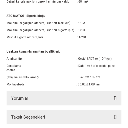
Değeri karşılamak için gerekli minimum kablo
: 68mm²
ATO®/ATC®
Sigorta bloğu
Maksimum çalışma amperajı (her bir blok için)
: 50A
Maksimum çalışma amperajı (her bir sigorta için)
: 20A
Mevcut sigorta amperajları
: 1-20A
Uzaktan kumanda anahtarı özellikleri:
Anahtar tipi
: Geçici SPDT (on)-Off-(on)
Contalama
: Dahili ve harici conta, panel
contası
Çalışma sıcaklık aralığı
: -40 ºC / 85 ºC
Montaj ebadı
: 36.83x21.08mm
Yorumlar
Taksit Seçenekleri
Bu ürüne ilk yorumu siz yapın!