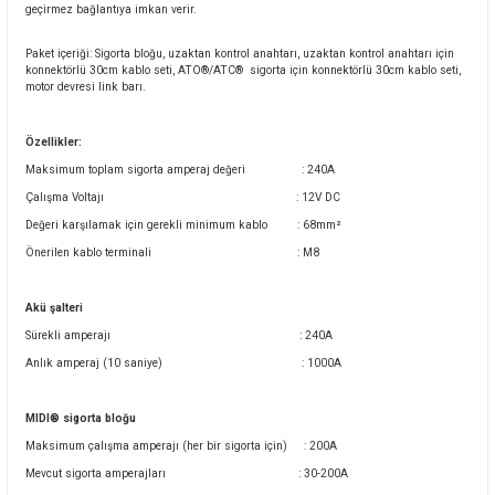
geçirmez bağlantıya imkan verir.
Paket içeriği: Sigorta bloğu, uzaktan kontrol anahtarı, uzaktan kontrol anahtarı için
konnektörlü 30cm kablo seti, ATO®/ATC®
sigorta için konnektörlü 30cm kablo seti,
motor devresi link barı.
Özellikler:
Maksimum toplam sigorta amperaj değeri
: 240A
Çalışma Voltajı
: 12V DC
Değeri karşılamak için gerekli minimum kablo
: 68mm²
Önerilen kablo terminali
: M8
Akü şalteri
Sürekli amperajı
: 240A
Anlık amperaj (10 saniye)
: 1000A
MIDI® sigorta bloğu
Maksimum çalışma amperajı (her bir sigorta için)
: 200A
Mevcut sigorta amperajları
: 30-200A