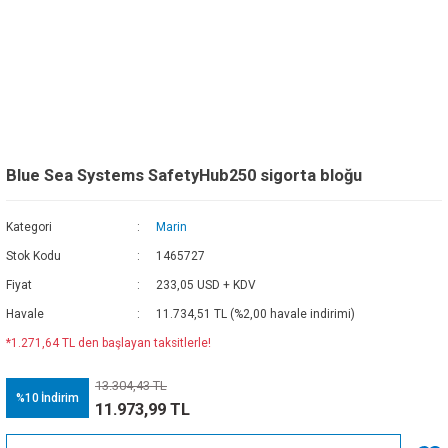
Blue Sea Systems SafetyHub250 sigorta bloğu
Kategori
Marin
Stok Kodu
1465727
Fiyat
233,05 USD + KDV
Havale
11.734,51 TL (%2,00 havale indirimi)
*1.271,64 TL den başlayan taksitlerle!
13.304,43 TL
%10
İndirim
11.973,99 TL