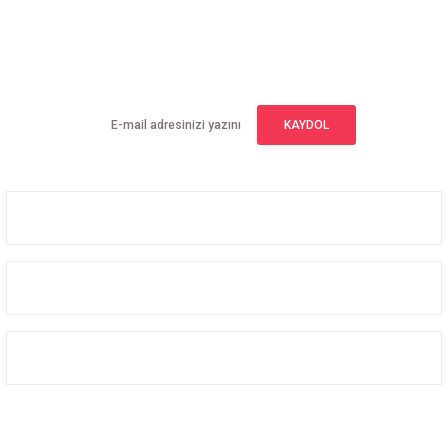
E-BÜLTEN ABONELİĞİ
Yeniliklerden haberdar olmak için haber bültenimize kaydolun
KAYDOL
Üyelik
Kurumsal
Alışveriş
Bizi Takip Edin