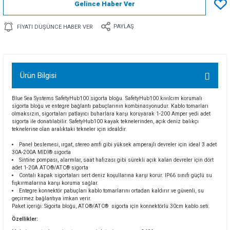
Gelince Haber Ver
PAYLAŞ
FIYATI DÜŞÜNCE HABER VER
Ürün Bilgisi
Blue Sea Systems SafetyHub100 sigorta bloğu. SafetyHub100 kıvılcım korumalı
sigorta bloğu ve entegre bağlantı pabuçlarının kombinasyonudur. Kablo tomarları
olmaksızın, sigortaları patlayıcı buharlara karşı koruyarak 1-200 Amper yedi adet
sigorta ile donatılabilir. SafetyHub100 kayak teknelerinden, açık deniz balıkçı
teknelerine olan aralıktaki tekneler için idealdir.
Panel beslemesi, ırgat, stereo amfi gibi yüksek amperajlı devreler için ideal 3 adet
30A-200A MIDI® sigorta
Sintine pompası, alarmlar, saat hafızası gibi sürekli açık kalan devreler için dört
adet 1-20A ATO®/ATC® sigorta
Contalı kapak sigortaları sert deniz koşullarına karşı korur. IP66 sınıfı güçlü su
fışkırmalarına karşı koruma sağlar.
Entegre konnektör pabuçları kablo tomarlarını ortadan kaldırır ve güvenli, su
geçirmez bağlantıya imkan verir.
Paket içeriği: Sigorta bloğu, ATO®/ATC®
sigorta için konnektörlü 30cm kablo seti.
Özellikler: