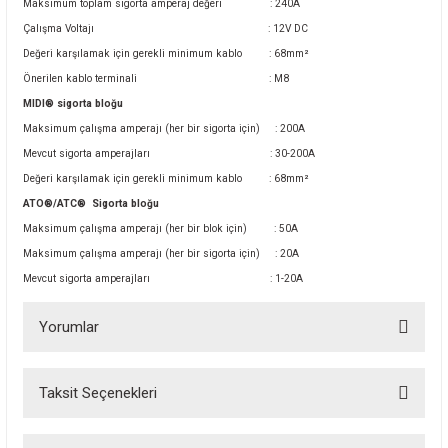
Maksimum toplam sigorta amperaj değeri
: 240A
Çalışma Voltajı
: 12V DC
Değeri karşılamak için gerekli minimum kablo
: 68mm²
Önerilen kablo terminali
: M8
MIDI® sigorta bloğu
Maksimum çalışma amperajı (her bir sigorta için)
: 200A
Mevcut sigorta amperajları
: 30-200A
Değeri karşılamak için gerekli minimum kablo
: 68mm²
ATO®/ATC®
Sigorta bloğu
Maksimum çalışma amperajı (her bir blok için)
: 50A
Maksimum çalışma amperajı (her bir sigorta için)
: 20A
Mevcut sigorta amperajları
: 1-20A
Yorumlar
Taksit Seçenekleri
Bu ürüne ilk yorumu siz yapın!