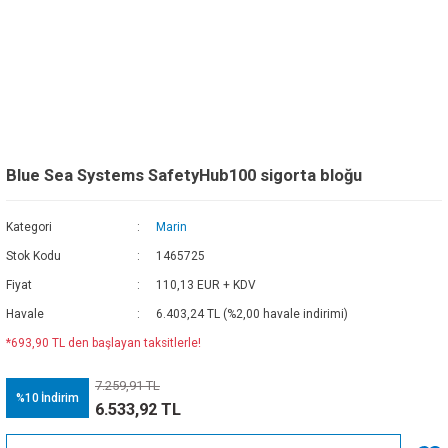
Blue Sea Systems SafetyHub100 sigorta bloğu
Kategori
Marin
Stok Kodu
1465725
Fiyat
110,13 EUR + KDV
Havale
6.403,24 TL (%2,00 havale indirimi)
*693,90 TL den başlayan taksitlerle!
7.259,91 TL
%10
İndirim
6.533,92 TL