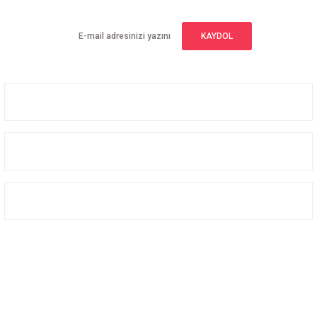
KAYDOL
Üyelik
Kurumsal
Alışveriş
Bizi Takip Edin
Facebook
Instagram