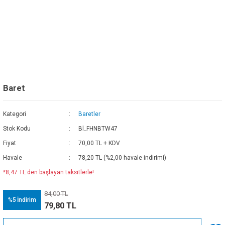
Baret
Kategori
Baretler
Stok Kodu
Bl_FHNBTW47
Fiyat
70,00 TL + KDV
Havale
78,20 TL (%2,00 havale indirimi)
*8,47 TL den başlayan taksitlerle!
84,00 TL
%5
İndirim
79,80 TL