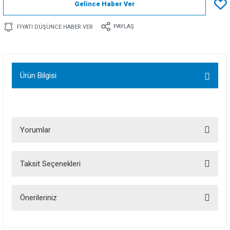
Gelince Haber Ver
PAYLAŞ
FIYATI DÜŞÜNCE HABER VER
Ürün Bilgisi
Yorumlar
Taksit Seçenekleri
Bu ürüne ilk yorumu siz yapın!
Önerileriniz
Yorum Yaz
Bu ürünün fiyat bilgisi, resim, ürün açıklamalarında ve diğer konularda