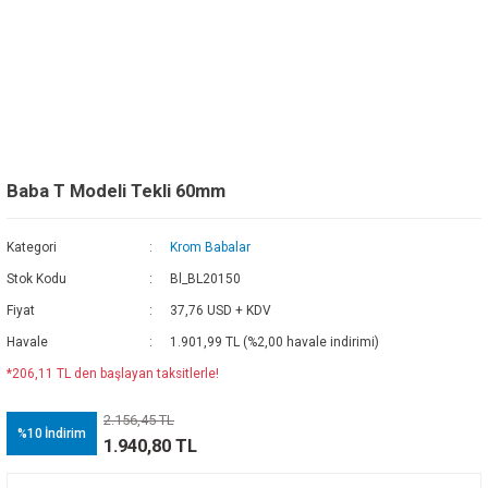
Baba T Modeli Tekli 60mm
Kategori
Krom Babalar
Stok Kodu
Bl_BL20150
Fiyat
37,76 USD + KDV
Havale
1.901,99 TL (%2,00 havale indirimi)
*206,11 TL den başlayan taksitlerle!
2.156,45 TL
%10
İndirim
1.940,80 TL