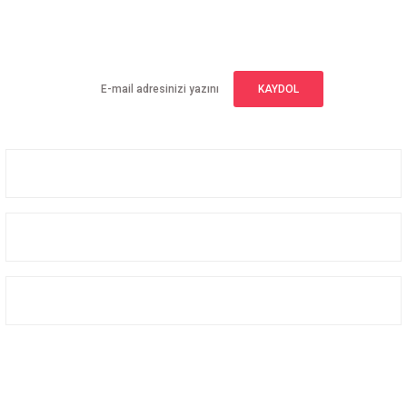
E-BÜLTEN ABONELİĞİ
Yeniliklerden haberdar olmak için haber bültenimize kaydolun
KAYDOL
Üyelik
Kurumsal
Alışveriş
Bizi Takip Edin
Facebook