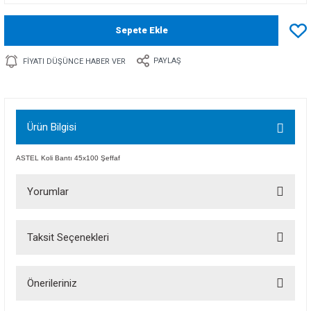
Sepete Ekle
PAYLAŞ
FIYATI DÜŞÜNCE HABER VER
Ürün Bilgisi
ASTEL Koli Bantı 45x100 Şeffaf
Yorumlar
Taksit Seçenekleri
Bu ürüne ilk yorumu siz yapın!
Önerileriniz
Yorum Yaz