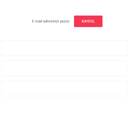
Yeniliklerden haberdar olmak için haber bültenimize kaydolun
KAYDOL
Üyelik
Kurumsal
Alışveriş
Bizi Takip Edin
Facebook
Instagram