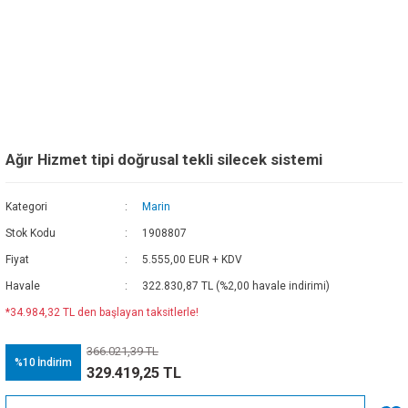
Ağır Hizmet tipi doğrusal tekli silecek sistemi
Kategori
Marin
Stok Kodu
1908807
Fiyat
5.555,00 EUR + KDV
Havale
322.830,87 TL (%2,00 havale indirimi)
*34.984,32 TL den başlayan taksitlerle!
366.021,39 TL
%10
İndirim
329.419,25 TL