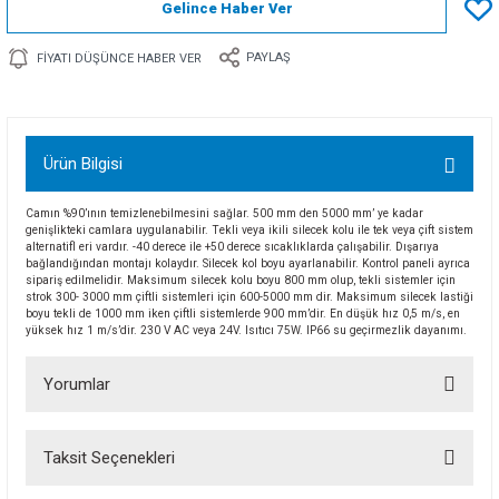
Gelince Haber Ver
PAYLAŞ
FIYATI DÜŞÜNCE HABER VER
Ürün Bilgisi
Camın %90’ının temizlenebilmesini sağlar. 500 mm den 5000 mm’ ye kadar
genişlikteki camlara uygulanabilir. Tekli veya ikili silecek kolu ile tek veya çift sistem
alternatifl eri vardır. -40 derece ile +50 derece sıcaklıklarda çalışabilir. Dışarıya
bağlandığından montajı kolaydır. Silecek kol boyu ayarlanabilir. Kontrol paneli ayrıca
sipariş edilmelidir. Maksimum silecek kolu boyu 800 mm olup, tekli sistemler için
strok 300- 3000 mm çiftli sistemleri için 600-5000 mm dir. Maksimum silecek lastiği
boyu tekli de 1000 mm iken çiftli sistemlerde 900 mm’dir. En düşük hız 0,5 m/s, en
yüksek hız 1 m/s’dir. 230 V AC veya 24V. Isıtıcı 75W. IP66 su geçirmezlik dayanımı.
Yorumlar
Taksit Seçenekleri
Bu ürüne ilk yorumu siz yapın!