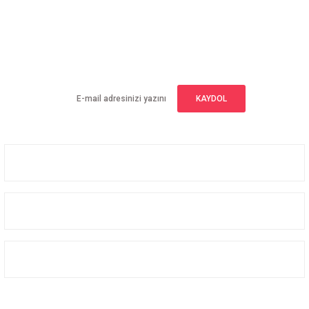
E-BÜLTEN ABONELİĞİ
Yeniliklerden haberdar olmak için haber bültenimize kaydolun
KAYDOL
Üyelik
Kurumsal
Alışveriş
Bizi Takip Edin