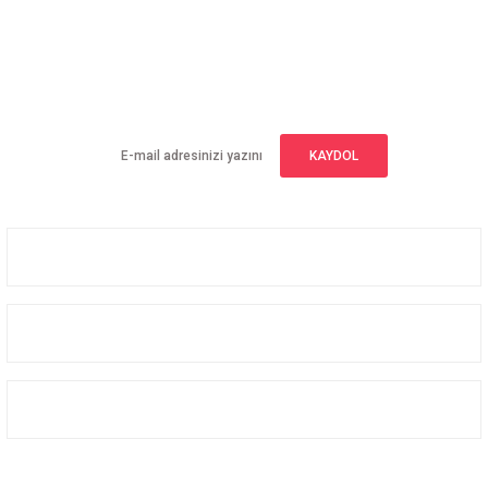
E-BÜLTEN ABONELİĞİ
Yeniliklerden haberdar olmak için haber bültenimize kaydolun
KAYDOL
Üyelik
Kurumsal
Alışveriş
Bizi Takip Edin