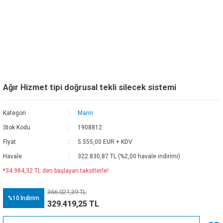
Ağır Hizmet tipi doğrusal tekli silecek sistemi
Kategori
Marin
Stok Kodu
1908812
Fiyat
5.555,00 EUR + KDV
Havale
322.830,87 TL (%2,00 havale indirimi)
*34.984,32 TL den başlayan taksitlerle!
366.021,39 TL
%10
İndirim
329.419,25 TL