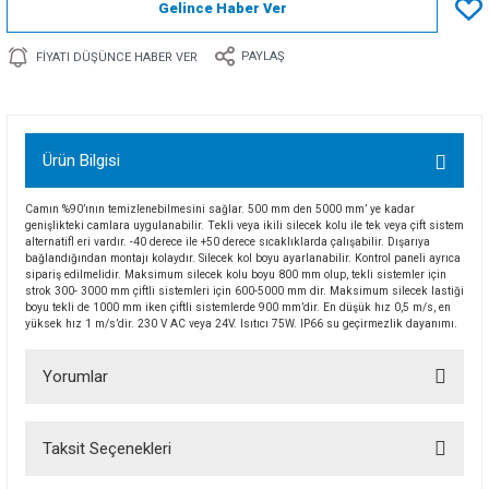
Gelince Haber Ver
PAYLAŞ
FIYATI DÜŞÜNCE HABER VER
Ürün Bilgisi
Camın %90’ının temizlenebilmesini sağlar. 500 mm den 5000 mm’ ye kadar
genişlikteki camlara uygulanabilir. Tekli veya ikili silecek kolu ile tek veya çift sistem
alternatifl eri vardır. -40 derece ile +50 derece sıcaklıklarda çalışabilir. Dışarıya
bağlandığından montajı kolaydır. Silecek kol boyu ayarlanabilir. Kontrol paneli ayrıca
sipariş edilmelidir. Maksimum silecek kolu boyu 800 mm olup, tekli sistemler için
strok 300- 3000 mm çiftli sistemleri için 600-5000 mm dir. Maksimum silecek lastiği
boyu tekli de 1000 mm iken çiftli sistemlerde 900 mm’dir. En düşük hız 0,5 m/s, en
yüksek hız 1 m/s’dir. 230 V AC veya 24V. Isıtıcı 75W. IP66 su geçirmezlik dayanımı.
Yorumlar
Taksit Seçenekleri
Bu ürüne ilk yorumu siz yapın!