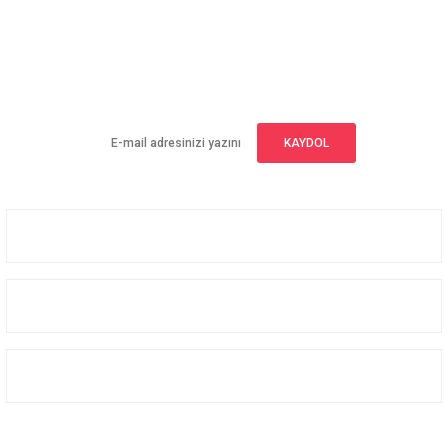
E-BÜLTEN ABONELİĞİ
Yeniliklerden haberdar olmak için haber bültenimize kaydolun
KAYDOL
Üyelik
Kurumsal
Alışveriş
Bizi Takip Edin