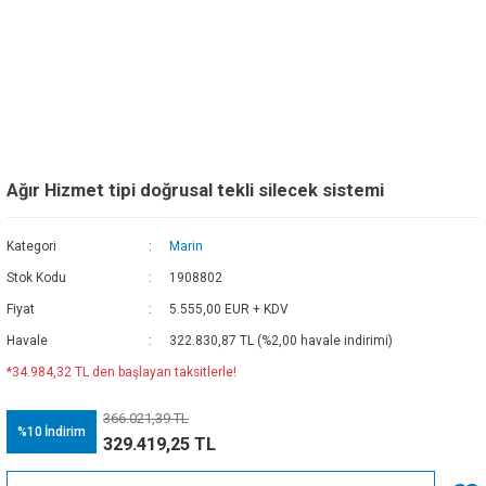
Ağır Hizmet tipi doğrusal tekli silecek sistemi
Kategori
Marin
Stok Kodu
1908802
Fiyat
5.555,00 EUR + KDV
Havale
322.830,87 TL (%2,00 havale indirimi)
*34.984,32 TL den başlayan taksitlerle!
366.021,39 TL
%10
İndirim
329.419,25 TL