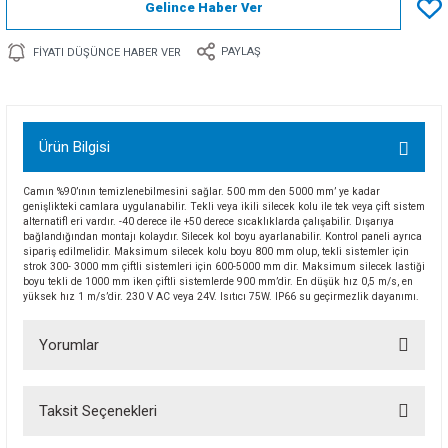
Gelince Haber Ver
PAYLAŞ
FIYATI DÜŞÜNCE HABER VER
Ürün Bilgisi
Camın %90’ının temizlenebilmesini sağlar. 500 mm den 5000 mm’ ye kadar
genişlikteki camlara uygulanabilir. Tekli veya ikili silecek kolu ile tek veya çift sistem
alternatifl eri vardır. -40 derece ile +50 derece sıcaklıklarda çalışabilir. Dışarıya
bağlandığından montajı kolaydır. Silecek kol boyu ayarlanabilir. Kontrol paneli ayrıca
sipariş edilmelidir. Maksimum silecek kolu boyu 800 mm olup, tekli sistemler için
strok 300- 3000 mm çiftli sistemleri için 600-5000 mm dir. Maksimum silecek lastiği
boyu tekli de 1000 mm iken çiftli sistemlerde 900 mm’dir. En düşük hız 0,5 m/s, en
yüksek hız 1 m/s’dir. 230 V AC veya 24V. Isıtıcı 75W. IP66 su geçirmezlik dayanımı.
Yorumlar
Taksit Seçenekleri
Bu ürüne ilk yorumu siz yapın!