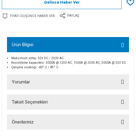
Gelince Haber Ver
PAYLAŞ
FIYATI DÜŞÜNCE HABER VER
Ürün Bilgisi
Maksimum voltaj: 32V DC / 250V AC
Kesintileme kapasitesi: 3000A @ 125V AC, 1500A @ 250V AC, 5000A @ 32V DC
Çalışma sıcaklığı: -40° C / 85° C
Yorumlar
Taksit Seçenekleri
Bu ürüne ilk yorumu siz yapın!
Önerileriniz
Yorum Yaz