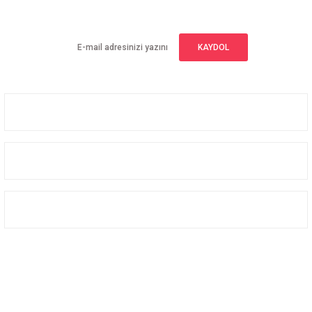
Yeniliklerden haberdar olmak için haber bültenimize kaydolun
KAYDOL
Üyelik
Kurumsal
Alışveriş
Bizi Takip Edin
Facebook
Instagram