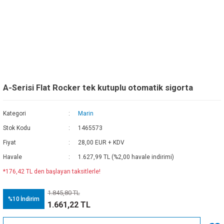
A-Serisi Flat Rocker tek kutuplu otomatik sigorta
Kategori
Marin
Stok Kodu
1465573
Fiyat
28,00 EUR + KDV
Havale
1.627,99 TL (%2,00 havale indirimi)
*176,42 TL den başlayan taksitlerle!
1.845,80 TL
%10
İndirim
1.661,22 TL