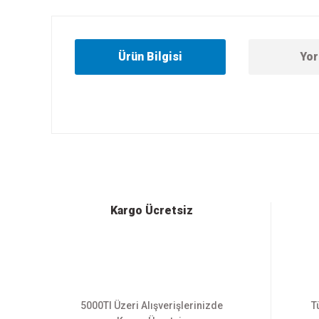
Ürün Bilgisi
Yor
Bu ürünün fiyat bilgisi, resim, ürün açıklamalarında ve diğer
Görüş ve önerileriniz için teşekkür ederiz.
Ürün resmi kalitesiz, bozuk veya görüntülenemiyor.
Ürün açıklamasında eksik bilgiler bulunuyor.
Ürün bilgilerinde hatalar bulunuyor.
Kargo Ücretsiz
Ürün fiyatı diğer sitelerden daha pahalı.
Bu ürüne benzer farklı alternatifler olmalı.
5000Tl Üzeri Alışverişlerinizde
T