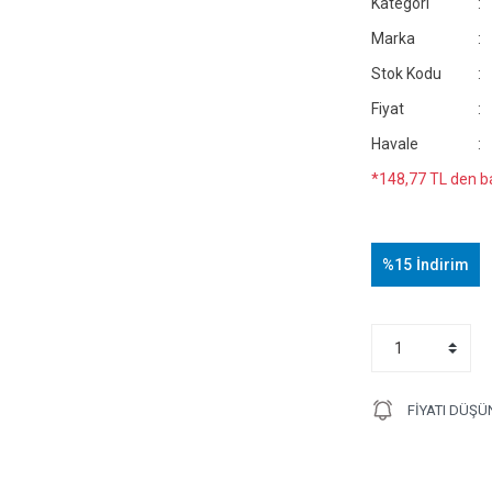
Kategori
Marka
Stok Kodu
Fiyat
Havale
*148,77 TL den ba
%15
İndirim
FIYATI DÜŞÜ