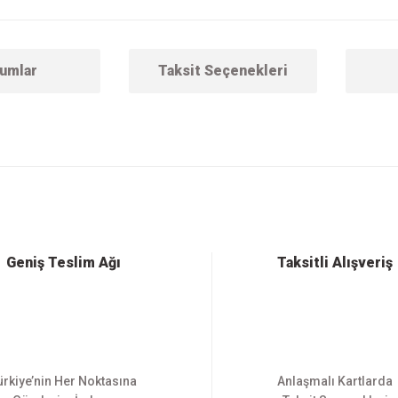
umlar
Taksit Seçenekleri
 konularda yetersiz gördüğünüz noktaları öneri formunu kullanarak tarafımıza ilet
Bu ürüne ilk yorumu siz yapın!
Yorum Yaz
Geniş Teslim Ağı
Taksitli Alışveriş
ürkiye’nin Her Noktasına
Anlaşmalı Kartlarda