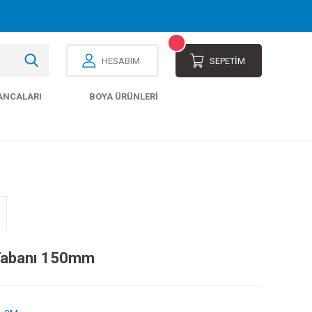
HESABIM
SEPETİM
ANCALARI
BOYA ÜRÜNLERI
 Tabanı 150mm