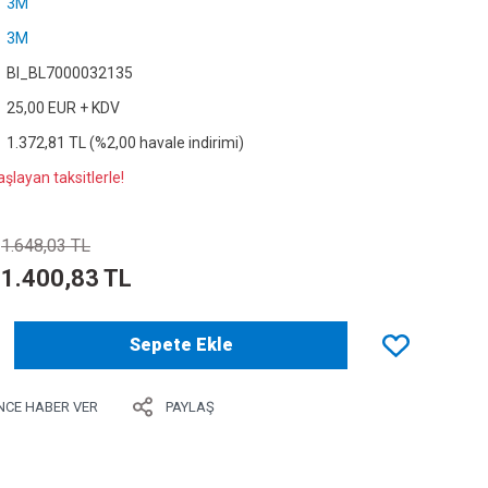
3M
3M
Bl_BL7000032135
25,00 EUR + KDV
1.372,81 TL (%2,00 havale indirimi)
şlayan taksitlerle!
1.648,03 TL
1.400,83 TL
Sepete Ekle
NCE HABER VER
PAYLAŞ