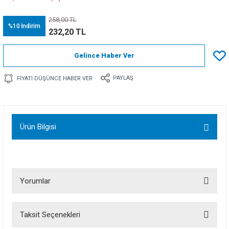
258,00 TL
%10
İndirim
232,20 TL
Gelince Haber Ver
PAYLAŞ
FIYATI DÜŞÜNCE HABER VER
Ürün Bilgisi
Yorumlar
Taksit Seçenekleri
Bu ürüne ilk yorumu siz yapın!