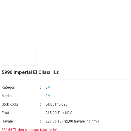
5990 İmperial El Cilası 1Lt
Kategori
3M
Marka
3M
Stok Kodu
Bl_BL145-025
Fiyat
215,00 TL + KDV
Havale
227,56 TL (%2,00 havale indirimi)
*24,66 TL den başlayan taksitlerle!