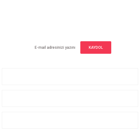
E-BÜLTEN ABONELİĞİ
Yeniliklerden haberdar olmak için haber bültenimize kaydolun
KAYDOL
Üyelik
Kurumsal
Alışveriş
Bizi Takip Edin