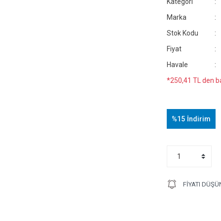
Kategori
Marka
Stok Kodu
Fiyat
Havale
*250,41 TL den ba
%15
İndirim
FIYATI DÜŞÜ