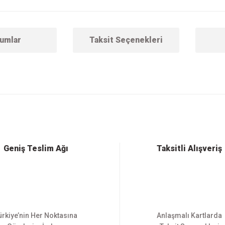
umlar
Taksit Seçenekleri
 konularda yetersiz gördüğünüz noktaları öneri formunu kullanarak tarafımıza ilet
Bu ürüne ilk yorumu siz yapın!
Yorum Yaz
Geniş Teslim Ağı
Taksitli Alışveriş
ürkiye’nin Her Noktasına
Anlaşmalı Kartlarda