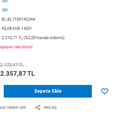
3M
3M
Bl_BL7100145244
42,08 EUR + KDV
2.310,71 TL (%2,00 havale indirimi)
şlayan taksitlerle!
2.773,97 TL
2.357,87 TL
Sepete Ekle
NCE HABER VER
PAYLAŞ