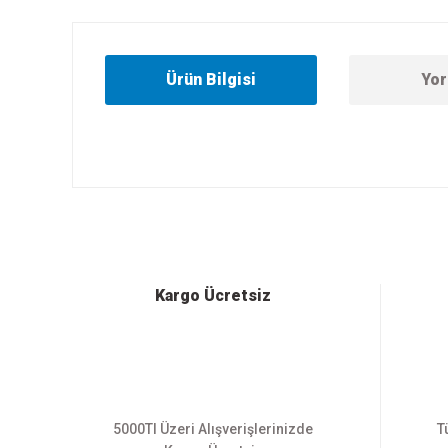
Ürün Bilgisi
Yor
Bu ürünün fiyat bilgisi, resim, ürün açıklamalarında ve diğer
Görüş ve önerileriniz için teşekkür ederiz.
Ürün resmi kalitesiz, bozuk veya görüntülenemiyor.
Ürün açıklamasında eksik bilgiler bulunuyor.
Ürün bilgilerinde hatalar bulunuyor.
Kargo Ücretsiz
Ürün fiyatı diğer sitelerden daha pahalı.
Bu ürüne benzer farklı alternatifler olmalı.
5000Tl Üzeri Alışverişlerinizde
T