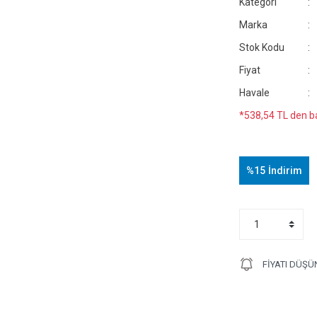
Kategori
Marka
Stok Kodu
Fiyat
Havale
*538,54 TL den ba
%15
İndirim
FIYATI DÜŞÜ