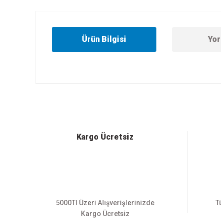
Ürün Bilgisi
Yor
Bu ürünün fiyat bilgisi, resim, ürün açıklamalarında ve diğer
Görüş ve önerileriniz için teşekkür ederiz.
Ürün resmi kalitesiz, bozuk veya görüntülenemiyor.
Ürün açıklamasında eksik bilgiler bulunuyor.
Ürün bilgilerinde hatalar bulunuyor.
Kargo Ücretsiz
Ürün fiyatı diğer sitelerden daha pahalı.
Bu ürüne benzer farklı alternatifler olmalı.
5000Tl Üzeri Alışverişlerinizde
T
Kargo Ücretsiz