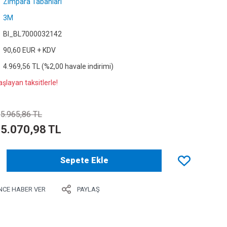
Zımpara Tabanları
3M
Bl_BL7000032142
90,60 EUR + KDV
4.969,56 TL (%2,00 havale indirimi)
şlayan taksitlerle!
5.965,86 TL
5.070,98 TL
Sepete Ekle
NCE HABER VER
PAYLAŞ