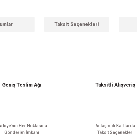
umlar
Taksit Seçenekleri
 konularda yetersiz gördüğünüz noktaları öneri formunu kullanarak tarafımıza ilet
Bu ürüne ilk yorumu siz yapın!
Yorum Yaz
Geniş Teslim Ağı
Taksitli Alışveriş
ürkiye’nin Her Noktasına
Anlaşmalı Kartlarda
Gönderim İmkanı
Taksit Seçenekleri