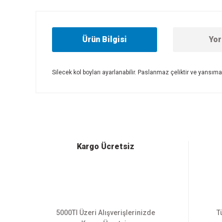
Ürün Bilgisi
Yor
Silecek kol boyları ayarlanabilir. Paslanmaz çeliktir ve yansı
Bu ürünün fiyat bilgisi, resim, ürün açıklamalarında ve diğer
Görüş ve önerileriniz için teşekkür ederiz.
Ürün resmi kalitesiz, bozuk veya görüntülenemiyor.
Ürün açıklamasında eksik bilgiler bulunuyor.
Ürün bilgilerinde hatalar bulunuyor.
Kargo Ücretsiz
Ürün fiyatı diğer sitelerden daha pahalı.
Bu ürüne benzer farklı alternatifler olmalı.
5000Tl Üzeri Alışverişlerinizde
T