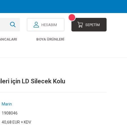
HESABIM
SEPETİM
ANCALARI
BOYA ÜRÜNLERI
eri için LD Silecek Kolu
Marin
1908046
40,68 EUR + KDV