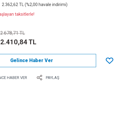
2.362,62 TL (%2,00 havale indirimi)
şlayan taksitlerle!
2.678,71 TL
2.410,84 TL
Gelince Haber Ver
NCE HABER VER
PAYLAŞ