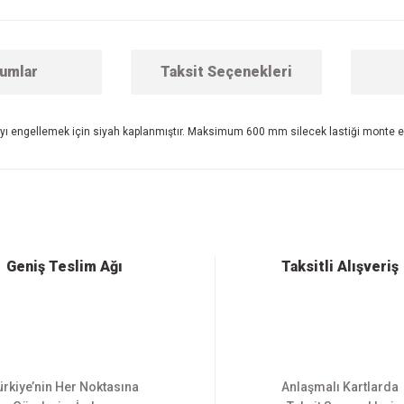
umlar
Taksit Seçenekleri
mayı engellemek için siyah kaplanmıştır. Maksimum 600 mm silecek lastiği monte edi
 konularda yetersiz gördüğünüz noktaları öneri formunu kullanarak tarafımıza ilet
Bu ürüne ilk yorumu siz yapın!
Yorum Yaz
Geniş Teslim Ağı
Taksitli Alışveriş
ürkiye’nin Her Noktasına
Anlaşmalı Kartlarda