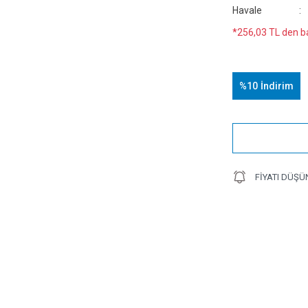
Havale
*256,03 TL den ba
%10
İndirim
FIYATI DÜŞÜ