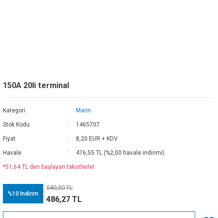
150A 20li terminal
Kategori
Marin
Stok Kodu
1465707
Fiyat
8,20 EUR + KDV
Havale
476,55 TL (%2,00 havale indirimi)
*51,64 TL den başlayan taksitlerle!
540,30 TL
%10
İndirim
486,27 TL