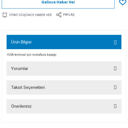
Gelince Haber Ver
PAYLAŞ
FIYATI DÜŞÜNCE HABER VER
Ürün Bilgisi
150A terminal için muhafaza kapağı.
Yorumlar
Taksit Seçenekleri
Bu ürüne ilk yorumu siz yapın!
Önerileriniz
Yorum Yaz
Bu ürünün fiyat bilgisi, resim, ürün açıklamalarında ve diğer konularda
yetersiz gördüğünüz noktaları öneri formunu kullanarak tarafımıza