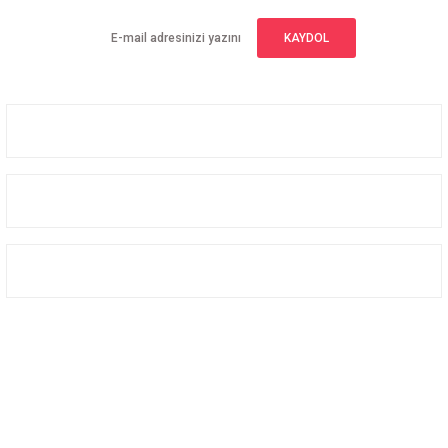
KAYDOL
Üyelik
Kurumsal
Alışveriş
Bizi Takip Edin
Facebook
Instagram
Twitter