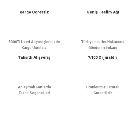
iletebilirsiniz.
Görüş ve önerileriniz için teşekkür ederiz.
Kargo Ücretsiz
Geniş Teslim Ağı
Ürün resmi kalitesiz, bozuk veya görüntülenemiyor.
Ürün açıklamasında eksik bilgiler bulunuyor.
Ürün bilgilerinde hatalar bulunuyor.
5000Tl Üzeri Alışverişlerinizde
Türkiye’nin Her Noktasına
Kargo Ücretsiz
Gönderim İmkanı
Ürün fiyatı diğer sitelerden daha pahalı.
Taksitli Alışveriş
%100 Orjinaldir
Bu ürüne benzer farklı alternatifler olmalı.
Anlaşmalı Kartlarda
Ürünlerimiz Faturalı
Taksit Seçenekleri
Garantilidir
Gönder
E-BÜLTEN ABONELİĞİ
Yeniliklerden haberdar olmak için haber bültenimize kaydolun